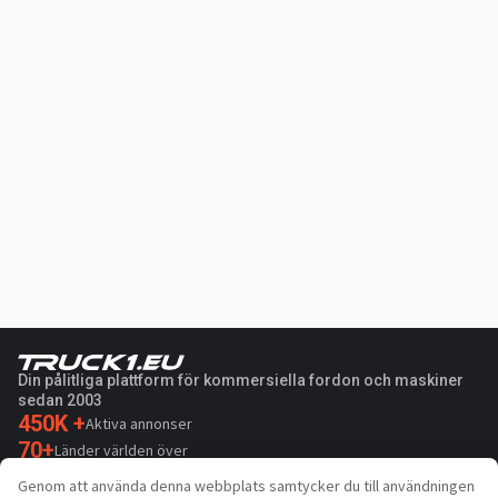
Din pålitliga plattform för kommersiella fordon och maskiner
sedan 2003
450K +
Aktiva annonser
70+
Länder världen över
36
Språk som stöds
Genom att använda denna webbplats samtycker du till användningen