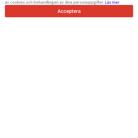
av cookies och behandlingen av dina personuppgifter.
Läs mer
4.7/5
Trustpilot
Acceptera
För försäljare
Marknadsföringstjänster
Priser på sidans betalda tjänster
Support
För köpare
Recensioner av varumärken
Utställningar
Leasing
Information
Om Truck1
Blogg