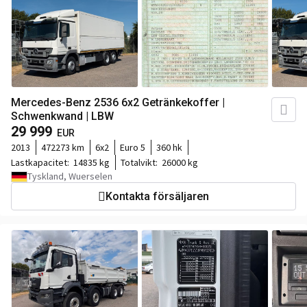
Mercedes-Benz 2536 6x2 Getränkekoffer |
Schwenkwand | LBW
29 999
EUR
2013
472273 km
6x2
Euro 5
360 hk
Lastkapacitet:
14835 kg
Totalvikt:
26000 kg
Tyskland, Wuerselen
Kontakta försäljaren