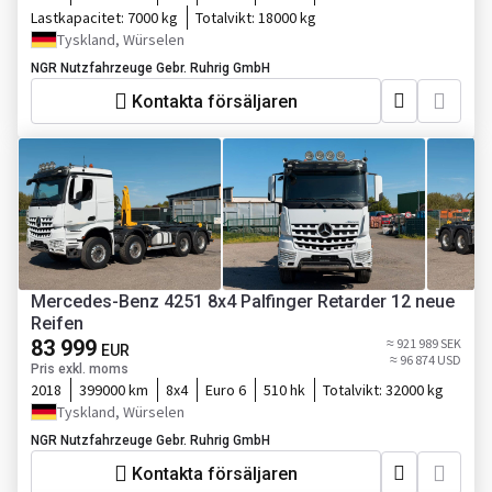
Lastkapacitet:
7000 kg
Totalvikt:
18000 kg
Tyskland, Würselen
NGR Nutzfahrzeuge Gebr. Ruhrig GmbH
Kontakta försäljaren
Mercedes-Benz 4251 8x4 Palfinger Retarder 12 neue
Reifen
83 999
≈ 921 989 SEK
EUR
≈ 96 874 USD
Pris exkl. moms
2018
399000 km
8x4
Euro 6
510 hk
Totalvikt:
32000 kg
Tyskland, Würselen
NGR Nutzfahrzeuge Gebr. Ruhrig GmbH
Kontakta försäljaren