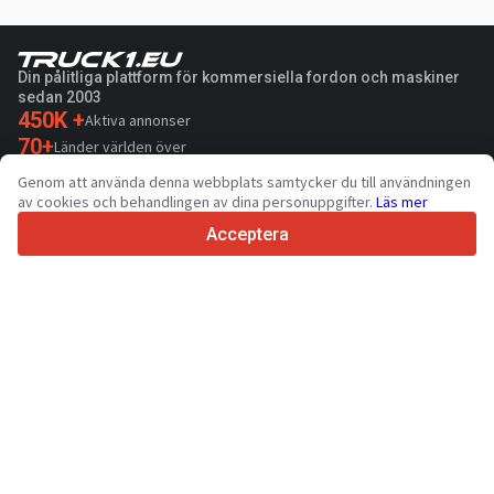
Din pålitliga plattform för kommersiella fordon och maskiner
sedan 2003
450K +
Aktiva annonser
70+
Länder världen över
36
Språk som stöds
Genom att använda denna webbplats samtycker du till användningen
av cookies och behandlingen av dina personuppgifter.
Läs mer
4.7/5
Trustpilot
Acceptera
För försäljare
Marknadsföringstjänster
Priser på sidans betalda tjänster
Support
För köpare
Recensioner av varumärken