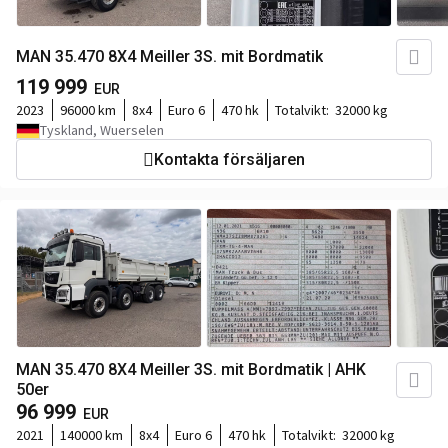
MAN 35.470 8X4 Meiller 3S. mit Bordmatik
119 999
EUR
2023
96000 km
8x4
Euro 6
470 hk
Totalvikt:
32000 kg
Tyskland, Wuerselen
Kontakta försäljaren
MAN 35.470 8X4 Meiller 3S. mit Bordmatik | AHK
50er
96 999
EUR
2021
140000 km
8x4
Euro 6
470 hk
Totalvikt:
32000 kg