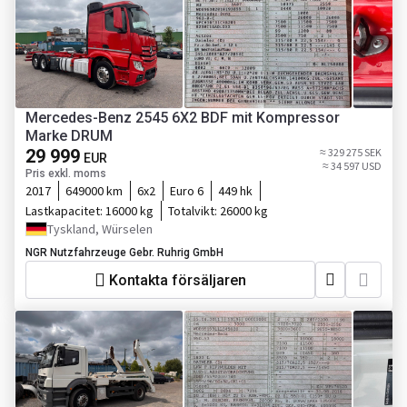
Mercedes-Benz 2545 6X2 BDF mit Kompressor
Marke DRUM
29 999
≈ 329 275 SEK
EUR
≈ 34 597 USD
Pris exkl. moms
2017
649000 km
6x2
Euro 6
449 hk
Lastkapacitet:
16000 kg
Totalvikt:
26000 kg
Tyskland, Würselen
NGR Nutzfahrzeuge Gebr. Ruhrig GmbH
Kontakta försäljaren