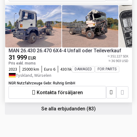
MAN 26.430 26.470 6X4-4 Unfall oder Teileverkauf
31 999
≈ 351 227 SEK
EUR
≈ 36 903 USD
Pris exkl. moms
2023
25000 km
Euro 6
430 hk
DAMAGED
FOR PARTS
Tyskland, Würselen
NGR Nutzfahrzeuge Gebr. Ruhrig GmbH
Kontakta försäljaren
Se alla erbjudanden
(83)