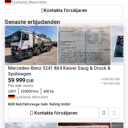
Tyskland, Wuerselen
Kontakta försäljaren
Senaste erbjudanden
Mercedes-Benz 3241 8X4 Kaiser Saug & Druck &
Spülwagen
59 999
≈ 658 561 SEK
EUR
≈ 69 195 USD
Pris exkl. moms
2007
339000 km
408 hk
Tyskland, Würselen
NGR Nutzfahrzeuge Gebr. Ruhrig GmbH
Kontakta försäljaren