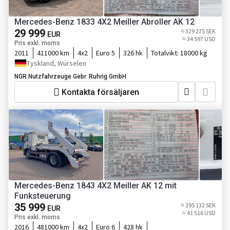
Mercedes-Benz 1833 4X2 Meiller Abroller AK 12
29 999
≈ 329 275 SEK
EUR
≈ 34 597 USD
Pris exkl. moms
2011
411000 km
4x2
Euro 5
326 hk
Totalvikt:
18000 kg
Tyskland, Würselen
NGR Nutzfahrzeuge Gebr. Ruhrig GmbH
Kontakta försäljaren
Mercedes-Benz 1843 4X2 Meiller AK 12 mit
Funksteuerung
35 999
≈ 395 132 SEK
EUR
≈ 41 516 USD
Pris exkl. moms
2016
481000 km
4x2
Euro 6
428 hk