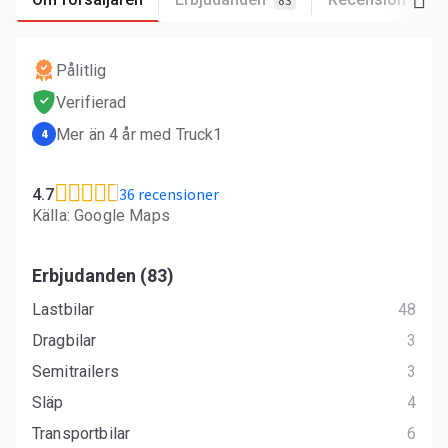
83
36
Pålitlig
Verifierad
Mer än 4 år med Truck1
4
36 recensioner
4.7
Källa: Google Maps
Erbjudanden (83)
Lastbilar
48
Dragbilar
3
Semitrailers
3
Släp
4
Transportbilar
6