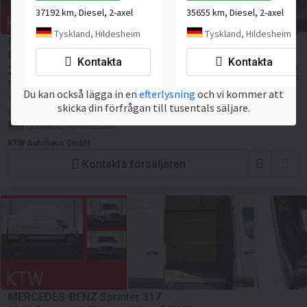
37192 km, Diesel, 2-axel
35655 km, Diesel, 2-axel
Tyskland, Hildesheim
Tyskland, Hildesheim
MERCEDES-BENZ Sprinter 317
Maxi,Automatik,Kamera,Klima,MBUX...
Kontakta
Kontakta
34 321,85
≈ 376 714,16 SEK
EUR
≈ 39 581,72 USD
Pris exkl. moms
Du kan också lägga in en
efterlysning
och vi kommer att
42083 km
diesel
Euro 6
Sittplatsantal:
3
169 hk
skicka din förfrågan till tusentals säljare.
Lastkapacitet:
931 kg
Totalvikt:
3500 kg
Tyskland, Himmelsthür
KTW Autohaus GmbH
Kontakta försäljaren
MERCEDES-BENZ Sprinter 317