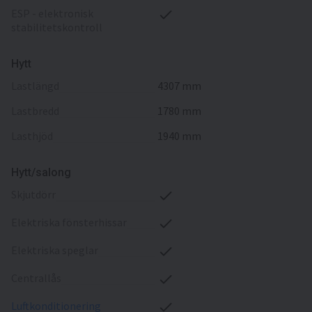
ESP - elektronisk
stabilitetskontroll
Hytt
lastlängd
4307 mm
lastbredd
1780 mm
lasthjöd
1940 mm
Hytt/salong
skjutdörr
elektriska fönsterhissar
elektriska speglar
centrallås
luftkonditionering