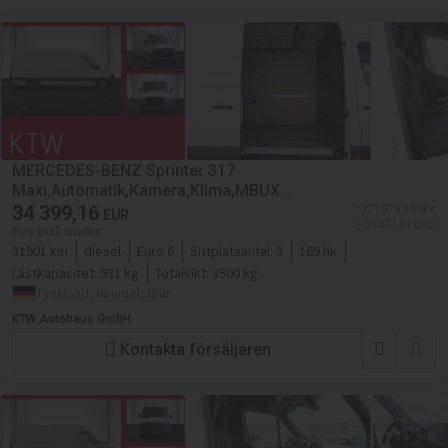
MERCEDES-BENZ Sprinter 317
Maxi,Automatik,Kamera,Klima,MBUX...
34 399,16
≈ 377 570,30 SEK
EUR
≈ 39 671,67 USD
Pris exkl. moms
31901 km
diesel
Euro 6
Sittplatsantal:
3
169 hk
Lastkapacitet:
931 kg
Totalvikt:
3500 kg
Tyskland, Himmelsthür
KTW Autohaus GmbH
Kontakta försäljaren