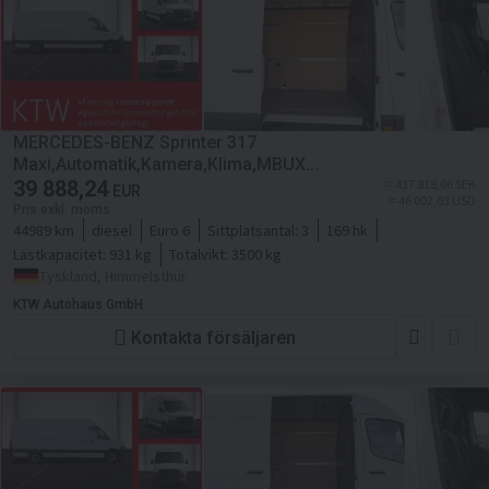
MERCEDES-BENZ Sprinter 317
Maxi,Automatik,Kamera,Klima,MBUX...
39 888,24
≈ 437 818,66 SEK
EUR
≈ 46 002,03 USD
Pris exkl. moms
44989 km
diesel
Euro 6
Sittplatsantal:
3
169 hk
Lastkapacitet:
931 kg
Totalvikt:
3500 kg
Tyskland, Himmelsthür
KTW Autohaus GmbH
Kontakta försäljaren