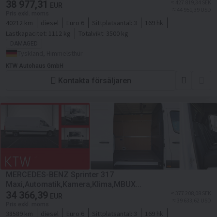
38 977,31
≈ 427 819,34 SEK
EUR
≈ 44 951,39 USD
Pris exkl. moms
40212 km
diesel
Euro 6
Sittplatsantal:
3
169 hk
Lastkapacitet:
1112 kg
Totalvikt:
3500 kg
DAMAGED
Tyskland, Himmelsthür
KTW Autohaus GmbH
Kontakta försäljaren
MERCEDES-BENZ Sprinter 317
Maxi,Automatik,Kamera,Klima,MBUX...
34 366,39
≈ 377 208,08 SEK
EUR
≈ 39 633,62 USD
Pris exkl. moms
38589 km
diesel
Euro 6
Sittplatsantal:
3
169 hk