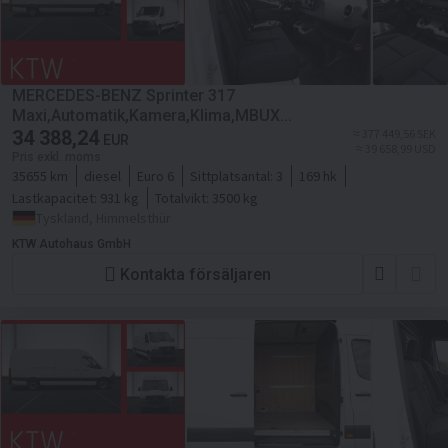
MERCEDES-BENZ Sprinter 317
Maxi,Automatik,Kamera,Klima,MBUX...
34 388,24
≈ 377 449,56 SEK
EUR
≈ 39 658,99 USD
Pris exkl. moms
35655 km
diesel
Euro 6
Sittplatsantal:
3
169 hk
Lastkapacitet:
931 kg
Totalvikt:
3500 kg
Tyskland, Himmelsthür
KTW Autohaus GmbH
Kontakta försäljaren