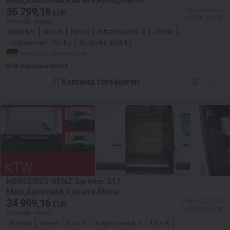
Maxi,Automatik,Kamera,Klima,MBUX...
35 799,16
≈ 392 936,98 SEK
EUR
≈ 41 286,27 USD
Pris exkl. moms
26082 km
diesel
Euro 6
Sittplatsantal:
3
169 hk
Lastkapacitet:
931 kg
Totalvikt:
3500 kg
Tyskland, Himmelsthür
KTW Autohaus GmbH
Kontakta försäljaren
MERCEDES-BENZ Sprinter 317
Maxi,Automatik,Kamera,Klima...
34 999,16
≈ 384 156,02 SEK
EUR
≈ 40 363,64 USD
Pris exkl. moms
4499 km
diesel
Euro 6
Sittplatsantal:
3
169 hk