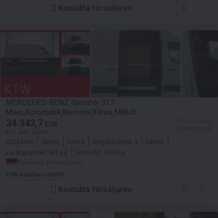
Kontakta försäljaren
MERCEDES-BENZ Sprinter 317
Maxi,Automatik,Kamera,Klima,MBUX...
34 343,7
≈ 376 955,63 SEK
EUR
≈ 39 607,09 USD
Pris exkl. moms
42024 km
diesel
Euro 6
Sittplatsantal:
3
169 hk
Lastkapacitet:
931 kg
Totalvikt:
3500 kg
Tyskland, Himmelsthür
KTW Autohaus GmbH
Kontakta försäljaren