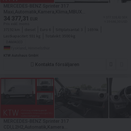
MERCEDES-BENZ Sprinter 317
Maxi,Automatik,Kamera,Klima,MBUX...
34 377,31
≈ 377 328,82 SEK
EUR
≈ 39 646,30 USD
Pris exkl. moms
37192 km
diesel
Euro 6
Sittplatsantal:
3
169 hk
Lastkapacitet:
931 kg
Totalvikt:
3500 kg
DAMAGED
Tyskland, Himmelsthür
KTW Autohaus GmbH
Kontakta försäljaren
MERCEDES-BENZ Sprinter 317
CDI,L2H2,Automatik,Kamera...