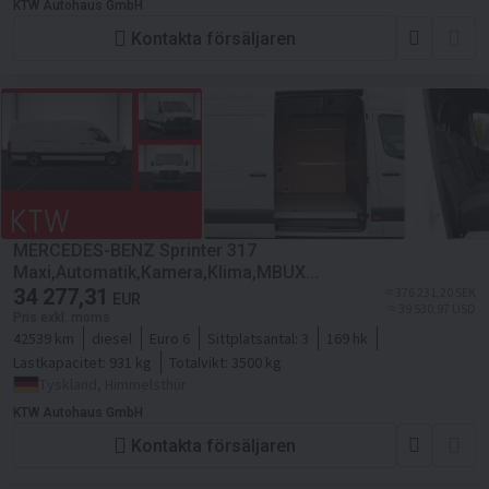
KTW Autohaus GmbH
Kontakta försäljaren
MERCEDES-BENZ Sprinter 317
Maxi,Automatik,Kamera,Klima,MBUX...
34 277,31
≈ 376 231,20 SEK
EUR
≈ 39 530,97 USD
Pris exkl. moms
42539 km
diesel
Euro 6
Sittplatsantal:
3
169 hk
Lastkapacitet:
931 kg
Totalvikt:
3500 kg
Tyskland, Himmelsthür
KTW Autohaus GmbH
Kontakta försäljaren