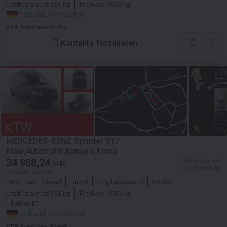
Lastkapacitet:
930 kg
Totalvikt:
3500 kg
Tyskland, Himmelsthür
KTW Autohaus GmbH
Kontakta försäljaren
MERCEDES-BENZ Sprinter 317
Maxi,Automatik,Kamera,Klima...
34 988,24
≈ 384 035,28 SEK
EUR
≈ 40 350,96 USD
Pris exkl. moms
46071 km
diesel
Euro 6
Sittplatsantal:
3
169 hk
Lastkapacitet:
931 kg
Totalvikt:
3500 kg
DAMAGED
Tyskland, Himmelsthür