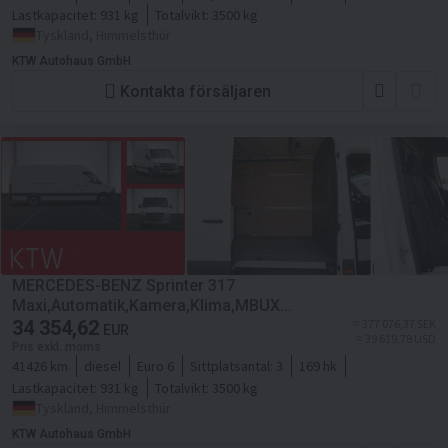
Lastkapacitet:
931 kg
Totalvikt:
3500 kg
Tyskland, Himmelsthür
KTW Autohaus GmbH
Kontakta försäljaren
MERCEDES-BENZ Sprinter 317
Maxi,Automatik,Kamera,Klima,MBUX...
34 354,62
≈ 377 076,37 SEK
EUR
≈ 39 619,78 USD
Pris exkl. moms
41426 km
diesel
Euro 6
Sittplatsantal:
3
169 hk
Lastkapacitet:
931 kg
Totalvikt:
3500 kg
Tyskland, Himmelsthür
KTW Autohaus GmbH