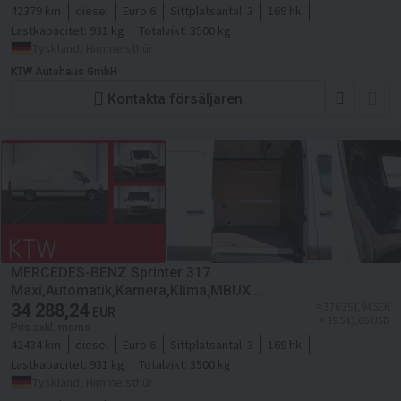
42379 km
diesel
Euro 6
Sittplatsantal:
3
169 hk
Lastkapacitet:
931 kg
Totalvikt:
3500 kg
Tyskland, Himmelsthür
KTW Autohaus GmbH
Kontakta försäljaren
MERCEDES-BENZ Sprinter 317
Maxi,Automatik,Kamera,Klima,MBUX...
34 288,24
≈ 376 351,94 SEK
EUR
≈ 39 543,66 USD
Pris exkl. moms
42434 km
diesel
Euro 6
Sittplatsantal:
3
169 hk
Lastkapacitet:
931 kg
Totalvikt:
3500 kg
Tyskland, Himmelsthür