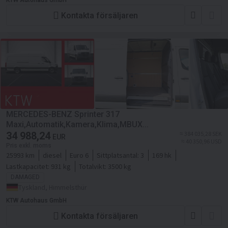
KTW Autohaus GmbH
Kontakta försäljaren
MERCEDES-BENZ Sprinter 317
Maxi,Automatik,Kamera,Klima,MBUX...
34 988,24
≈ 384 035,28 SEK
EUR
≈ 40 350,96 USD
Pris exkl. moms
25993 km
diesel
Euro 6
Sittplatsantal:
3
169 hk
Lastkapacitet:
931 kg
Totalvikt:
3500 kg
DAMAGED
Tyskland, Himmelsthür
KTW Autohaus GmbH
Kontakta försäljaren