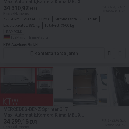
Maxi,Automatik,Kamera,Klima,MBUX...
34 310,92
≈ 376 593,42 SEK
EUR
≈ 39 569,03 USD
Pris exkl. moms
42361 km
diesel
Euro 6
Sittplatsantal:
3
169 hk
Lastkapacitet:
931 kg
Totalvikt:
3500 kg
DAMAGED
Tyskland, Himmelsthür
KTW Autohaus GmbH
Kontakta försäljaren
MERCEDES-BENZ Sprinter 317
Maxi,Automatik,Kamera,Klima,MBUX...
34 299,16
≈ 376 472,68 SEK
EUR
≈ 39 556,35 USD
Pris exkl. moms