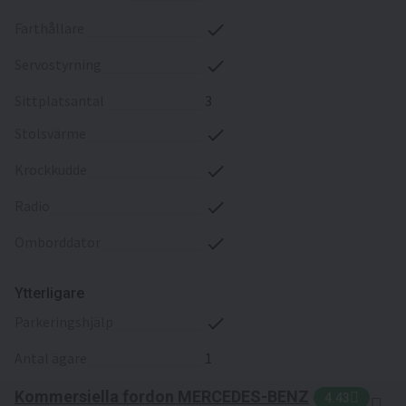
farthållare
servostyrning
sittplatsantal
3
stolsvärme
krockkudde
radio
omborddator
Ytterligare
parkeringshjälp
antal ägare
1
Kommersiella fordon MERCEDES-BENZ
4.43