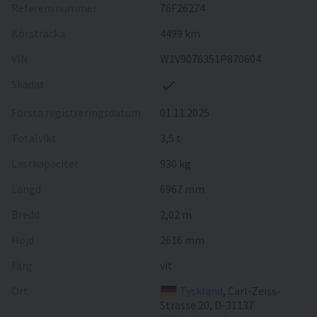
Referensnummer
76F26274
Körsträcka
4499 km
VIN
W1V9076351P870604
Skadat
Första registreringsdatum
01.11.2025
Totalvikt
3,5 t
Lastkapacitet
930 kg
Längd
6967 mm
Bredd
2,02 m
Höjd
2616 mm
Färg
vit
Ort
Tyskland
, Carl-Zeiss-
Strasse 20, D-31137