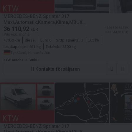
MERCEDES-BENZ Sprinter 317
Maxi,Automatik,Kamera,Klima,MBUX...
36 110,92
≈ 396 350,58 SEK
EUR
≈ 41 644,94 USD
Pris exkl. moms
43050 km
diesel
Euro 6
Sittplatsantal:
3
169 hk
Lastkapacitet:
931 kg
Totalvikt:
3500 kg
Tyskland, Himmelsthür
KTW Autohaus GmbH
Kontakta försäljaren
MERCEDES-BENZ Sprinter 317