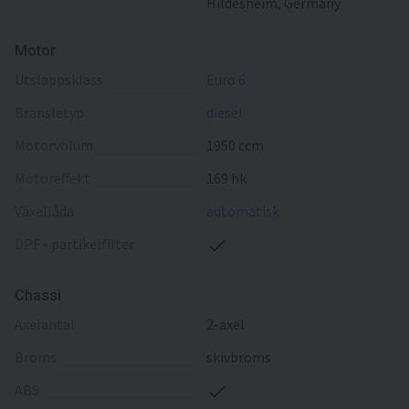
Hildesheim, Germany
Motor
utsläppsklass
Euro 6
bränsletyp
diesel
motorvolum
1950 ccm
motoreffekt
169 hk
växellåda
automatisk
DPF - partikelfilter
Chassi
axelantal
2-axel
broms
skivbroms
ABS