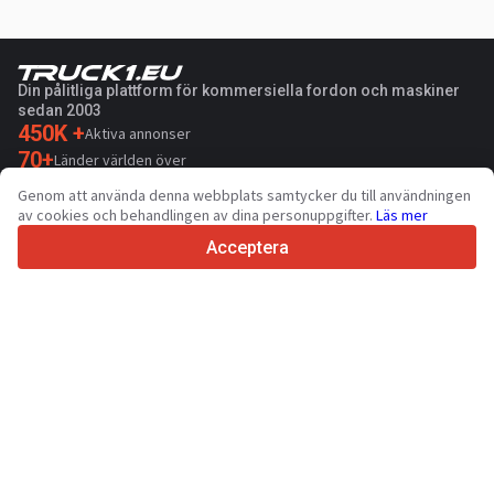
Din pålitliga plattform för kommersiella fordon och maskiner
sedan 2003
450K +
Aktiva annonser
70+
Länder världen över
36
Språk som stöds
Genom att använda denna webbplats samtycker du till användningen
av cookies och behandlingen av dina personuppgifter.
Läs mer
4.7/5
Trustpilot
Acceptera
För försäljare
Kontakta
Marknadsföringstjänster
Priser på sidans betalda tjänster
Support
För köpare
Recensioner av varumärken