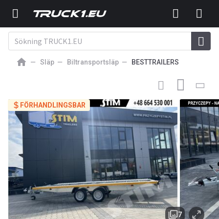
Släp
Biltransportsläp
BESTTRAILERS
3 955
EUR
NY BILTRANSPORTSLÄP
BESTTRAILERS WARIOR BM
3000/5021B
FÖRHANDLINGSBAR
7