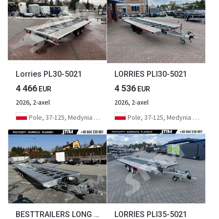
Lorries PL30-5021
LORRIES PLI30-5021
4 466
4 536
EUR
EUR
2026, 2-axel
2026, 2-axel
Pole, 37-125, Medynia Głogowska
Pole, 37-125, Medynia Głogowska
BESTTRAILERS LONG BM 3500/8021B, 3 osie
LORRIES PLI35-5021