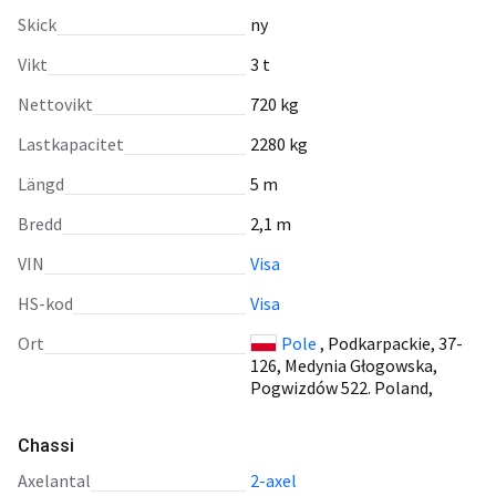
Skick
ny
Vikt
3 t
Nettovikt
720 kg
Lastkapacitet
2280 kg
Längd
5 m
Bredd
2,1 m
VIN
Visa
HS-kod
Visa
Ort
Pole
, Podkarpackie, 37-
126, Medynia Głogowska,
Pogwizdów 522. Poland,
Chassi
axelantal
2-axel