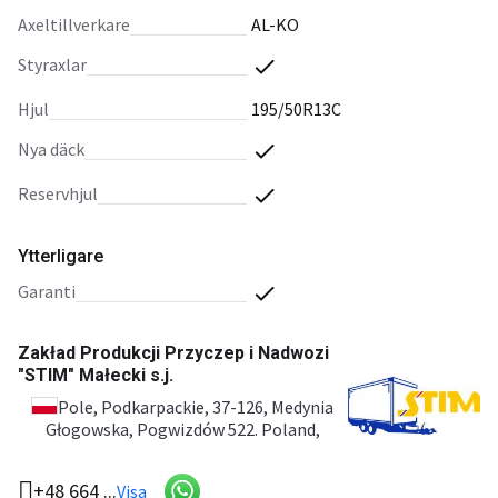
axeltillverkare
AL-KO
styraxlar
hjul
195/50R13C
nya däck
reservhjul
Ytterligare
garanti
Zakład Produkcji Przyczep i Nadwozi
"STIM" Małecki s.j.
Pole
, Podkarpackie, 37-126, Medynia
Głogowska, Pogwizdów 522. Poland,
+48 664 ...
Visa