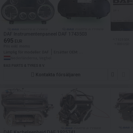
DAF Instrumentenpaneel DAF 1743503
695
≈ 7 619 SEK
EUR
≈ 800 USD
Pris exkl. moms
Lämplig för modeller:
DAF
Ersätter OEM:
1743503,1699403,1699402,1789477,1929008
Nederländerna, Veghel
BAS PARTS & TYRES B.V.
Kontakta försäljaren
DAF Kacheleenheid DAF 1925741