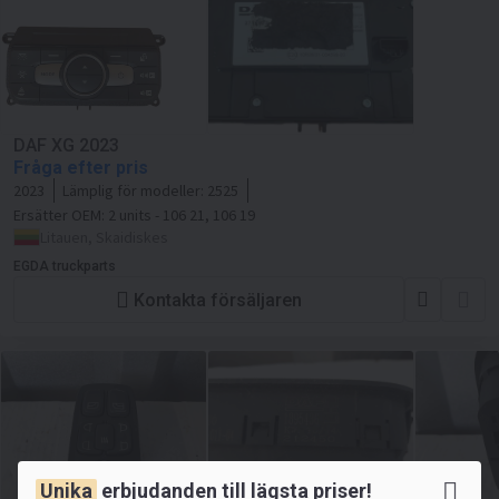
DAF XG 2023
Fråga efter pris
2023
Lämplig för modeller:
2525
Ersätter OEM:
2 units - 106 21, 106 19
Litauen, Skaidiskes
EGDA truckparts
Kontakta försäljaren
Unika
erbjudanden till
lägsta priser!