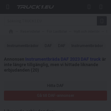
Reservdelar
För Lastbilar
Hytt och interiör
In
Instrumentbrädor
DAF
DAF
Instrumentbrädor
Annonsen
Instrumentbräda DAF 2023 DAF truck
är
inte längre tillgänglig, men vi hittade liknande
erbjudanden (20)
Hitta DAF
Gå till DAF-annonser