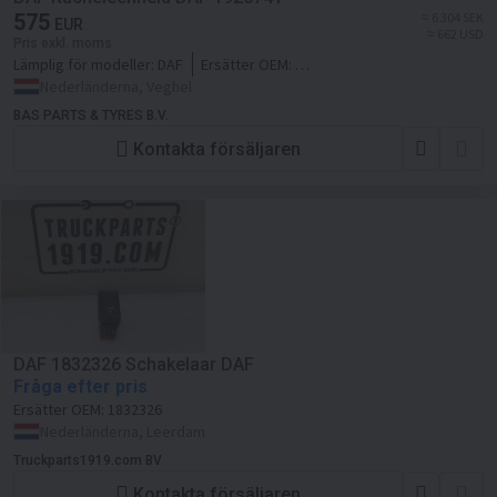
575
≈ 6 304 SEK
EUR
≈ 662 USD
Pris exkl. moms
Lämplig för modeller:
DAF
Ersätter OEM:
1925741,1925743,1980853,76427355_DAF,D
Nederländerna, Veghel
BAS PARTS & TYRES B.V.
Kontakta försäljaren
DAF 1832326 Schakelaar DAF
Fråga efter pris
Ersätter OEM:
1832326
Nederländerna, Leerdam
Truckparts1919.com BV
Kontakta försäljaren