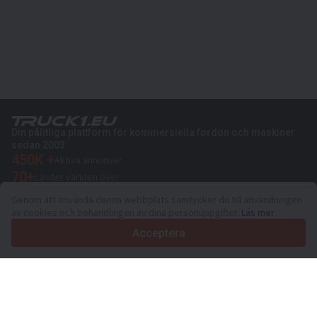
Din pålitliga plattform för kommersiella fordon och maskiner
sedan 2003
450K +
Aktiva annonser
70+
Länder världen över
36
Språk som stöds
Genom att använda denna webbplats samtycker du till användningen
av cookies och behandlingen av dina personuppgifter.
Läs mer
4.7/5
Trustpilot
Acceptera
För försäljare
Marknadsföringstjänster
Priser på sidans betalda tjänster