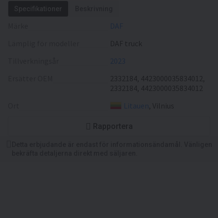
Specifikationer
Beskrivning
Märke
DAF
Lämplig för modeller
DAF truck
Tillverkningsår
2023
Ersätter OEM
2332184, 4423000035834012,
2332184, 4423000035834012
Ort
Litauen
, Vilnius
Rapportera
Detta erbjudande är endast för informationsändamål. Vänligen
bekräfta detaljerna direkt med säljaren.