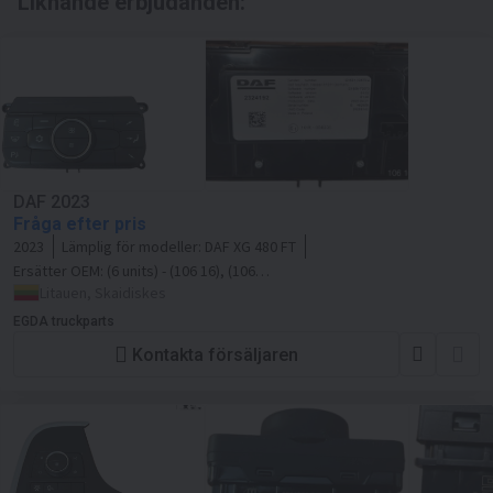
Liknande erbjudanden:
DAF 2023
Fråga efter pris
2023
Lämplig för modeller:
DAF XG 480 FT
Ersätter OEM:
(6 units) - (106 16), (106
19), (106 21), cf 85 6 9( 5), 106 22, xg 2
Litauen, Skaidiskes
EGDA truckparts
Kontakta försäljaren