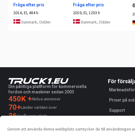
Fråga efter pris
Fråga efter pris
2014, El, 484 h
2019, El, 1203 h
2
Danmark, Odder
Danmark, Odder
För försälj
Din pålitliga plattform för kommersiella
Marknadsför
fordon och maskiner sedan 2003
450K +
Aktiva annonser
Priser på sid
70+
Länder världen över
Support
36
Språk som stöds
4.7/5
Genom att använda denna webbplats samtycker du till användningen av
Trustpilot