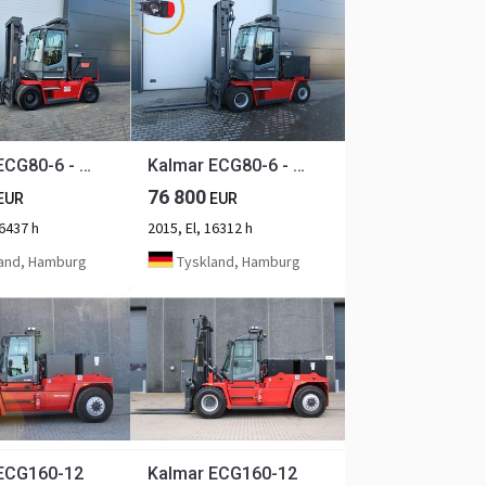
Kalmar ECG80-6 - Drehsitz
Kalmar ECG80-6 - TRIPLEX - Drehsitz
76 800
EUR
EUR
16437 h
2015, El, 16312 h
and, Hamburg
Tyskland, Hamburg
ECG160-12
Kalmar ECG160-12