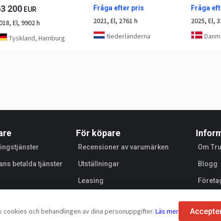
63 200
Fråga efter pris
Fråga eft
EUR
2021, El, 2761 h
2025, El, 3
018, El, 9902 h
Nederländerna
Danma
Tyskland, Hamburg
are
För köpare
Infor
ingstjänster
Recensioner av varumärken
Om Tr
ans betalda tjänster
Utställningar
Blogg
Leasing
Företa
Försäl
Accepte
 cookies och behandlingen av dina personuppgifter.
Läs mer