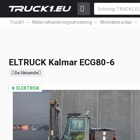
Truck1
Materialhanteringsutrustning
Motviktstruckar
ELTRUCK
Kalmar ECG80-6
ELTRUCK
Kalmar ECG80-6
Se liknande
ELEKTRISK