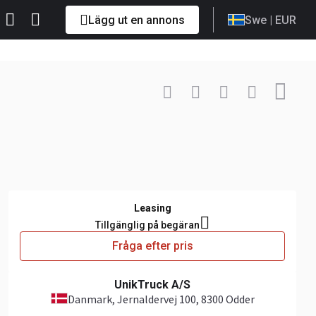
Lägg ut en annons
Swe
| EUR
Kontakta
+49 151 ... Visa
Leasing
Tillgänglig på begäran
Fråga efter pris
UnikTruck A/S
Danmark
, Jernaldervej 100, 8300 Odder