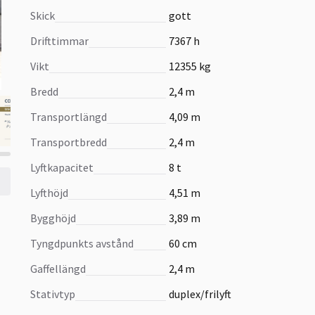
Skick
gott
Drifttimmar
7367 h
Vikt
12355 kg
Bredd
2,4 m
Transportlängd
4,09 m
Transportbredd
2,4 m
Lyftkapacitet
8 t
Lyfthöjd
4,51 m
Bygghöjd
3,89 m
Tyngdpunkts avstånd
60 cm
Gaffellängd
2,4 m
Stativtyp
duplex/frilyft