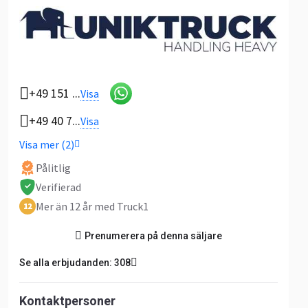
+49 151 ...
Visa
+49 40 7...
Visa
Visa mer (2)
Pålitlig
Verifierad
Mer än 12 år med Truck1
12
Prenumerera på denna säljare
Se alla erbjudanden: 308
Kontaktpersoner