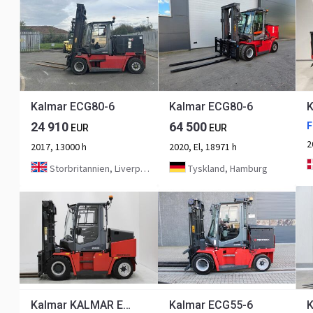
Kalmar ECG80-6
Kalmar ECG80-6
K
24 910
64 500
F
EUR
EUR
2
2017, 13000 h
2020, El, 18971 h
Storbritannien, Liverpool
Tyskland, Hamburg
Kalmar KALMAR ECG55-6
Kalmar ECG55-6
K