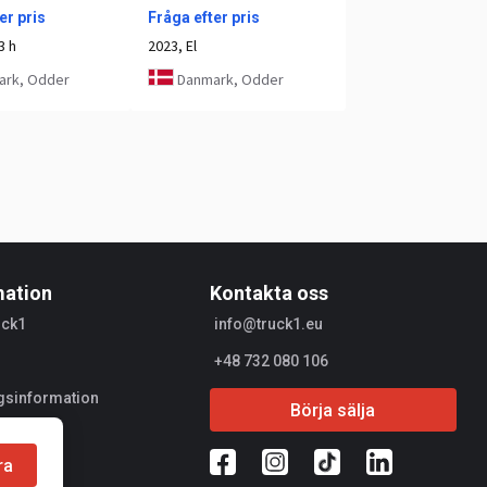
er pris
Fråga efter pris
3 h
2023, El
rk, Odder
Danmark, Odder
mation
Kontakta oss
uck1
info@truck1.eu
+48 732 080 106
gsinformation
Börja sälja
jare
ra