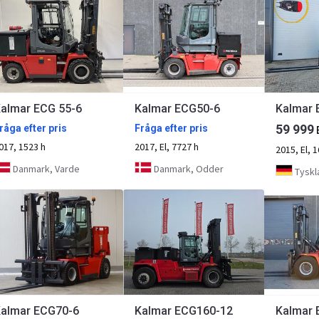
almar ECG 55-6
Kalmar ECG50-6
59 999
råga efter pris
Fråga efter pris
017, 1523 h
2017, El, 7727 h
2015, El, 
Danmark, Varde
Danmark, Odder
Tyskl
almar ECG70-6
Kalmar ECG160-12
Kalmar 