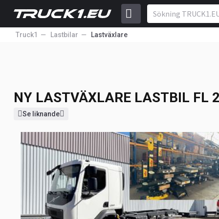
Truck1
Lastbilar
Lastväxlare
NY LASTVÄXLARE LASTBIL
FL 
120 852
EUR
Pris exkl. moms
NY LASTVÄXLARE LASTBIL
FL 
Se liknande