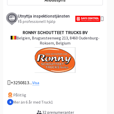
Anbudspris
Utnyttja inspektionstjänsten
Få professionell hjälp
RONNY SCHOUTTEET TRUCKS BV
Belgien
, Brugsesteenweg 213, 8460 Oudenburg-
Roksem, Belgium
+3250813...
Visa
Pålitlig
Mer än 6 år med Truck1
6
32 prenumeranter