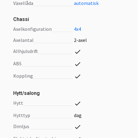
växellåda
automatisk
Chassi
axelkonfiguration
4x4
axelantal
2-axel
allhjulsdrift
ABS
koppling
Hytt/salong
hytt
hytttyp
dag
dimljus