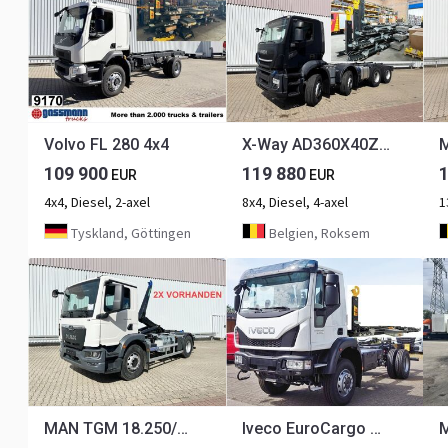
Volvo FL 280 4x4
X-Way AD360X40Z/P 8x4 X-Way AD360X40Z/P 8x4
109 900
119 880
EUR
EUR
4x4, Diesel, 2-axel
8x4, Diesel, 4-axel
Tyskland, Göttingen
Belgien, Roksem
MAN TGM 18.250/340 4x2 BL CH TGM 18.250/340 4x2 BL CH, Funk
Iveco EuroCargo ML150E32W 4x4 EuroCargo ML150E32W 4x4