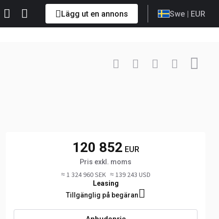
Lägg ut en annons
Swe
| EUR
Kontakta
+3250813... Visa
120 852
EUR
Pris exkl. moms
≈ 1 324 960 SEK
≈ 139 243 USD
Leasing
Tillgänglig på begäran