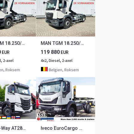
MAN TGM 18.250/340 4x2 BL CH TGM 18.250/340 4x2 BL CH, Funk, 2x VORHANDEN
MAN TGM 18.250/340 4x2 BL CH TGM 18.250/340 4x2 BL CH, Funk
0
119 880
EUR
EUR
, 2-axel
4x2, Diesel, 2-axel
en, Roksem
Belgien, Roksem
IVECO X-Way AT280X46Y/PS / 2026 / no mileage / HIAB 21 t hooklift
Iveco EuroCargo ML150E32W 4x4