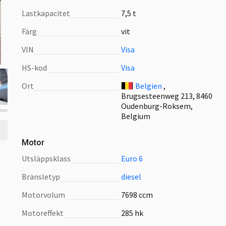
Lastkapacitet
7,5 t
Färg
vit
VIN
Visa
HS-kod
Visa
Ort
Belgien
,
Brugsesteenweg 213, 8460
Oudenburg-Roksem,
Belgium
Motor
utsläppsklass
Euro 6
bränsletyp
diesel
motorvolum
7698 ccm
motoreffekt
285 hk