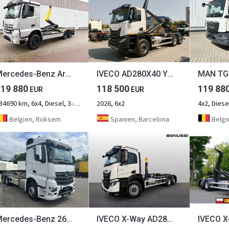
Mercedes-Benz Arocs 3351 LK 6x4 Arocs 3351 LK 6x4, Bi-Xenon
IVECO AD280X40 YPS ON X-WAY
119 880
118 500
119 88
EUR
EUR
134690 km, 6x4, Diesel, 3-axel
2026, 6x2
4x2, Diesel
Belgien, Roksem
Spanien, Barcelona
Belgi
Mercedes-Benz 2645, 6x4 ,HYVA Aufbau ,Euro6
IVECO X-Way AD280X46Y/PS HR ON+