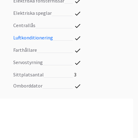
elektriska fönsterhissar
elektriska speglar
centrallås
luftkonditionering
farthållare
servostyrning
sittplatsantal
3
omborddator