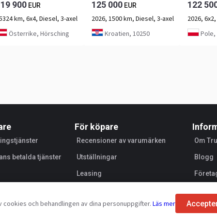
119 900
125 000
122 50
EUR
EUR
5324 km, 6x4, Diesel, 3-axel
2026, 1500 km, Diesel, 3-axel
2026, 6x2,
Österrike, Hörsching
Kroatien, 10250
Pole,
are
För köpare
Infor
ingstjänster
Recensioner av varumärken
Om Tr
ans betalda tjänster
Utställningar
Blogg
Leasing
Företa
Försäl
Accepte
 cookies och behandlingen av dina personuppgifter.
Läs mer