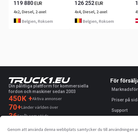
119 880
126 252
EUR
EUR
4x2, Diesel, 2-axel
4x4, Diesel, 2-axel
4
Belgien, Roksem
Belgien, Roksem
För försälj
Din pålitliga plattform för kommersiella
Marknadsför
fordon och maskiner sedan 2003
450K +
Aktiva annonser
Priser på sid
70+
Länder världen över
Support
36
Språk som stöds
4.7/5
Genom att använda denna webbplats samtycker du till användningen av
Trustpilot