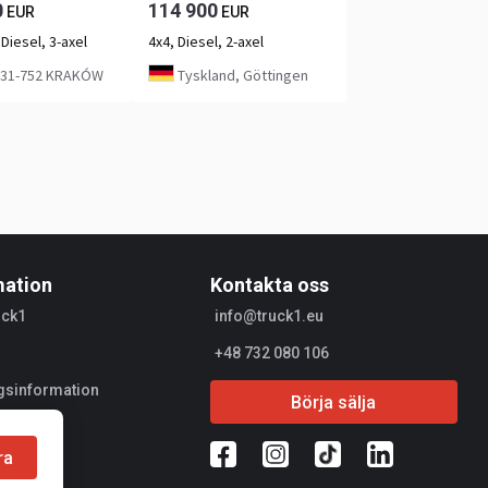
0
114 900
EUR
EUR
 Diesel, 3-axel
4x4, Diesel, 2-axel
 31-752 KRAKÓW
Tyskland, Göttingen
mation
Kontakta oss
uck1
info@truck1.eu
+48 732 080 106
gsinformation
Börja sälja
jare
ra