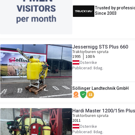
Trusted by professi
Since 2003
Jessernigg STS Plus 660
Traktorburen spruta
1995
100 h
Österrike
Publicerad: 8dag.
Söllinger Landtechnik GmbH
11
Hardi Master 1200/15m Plu
Traktorburen spruta
2011
Österrike
Publicerad: 8dag.