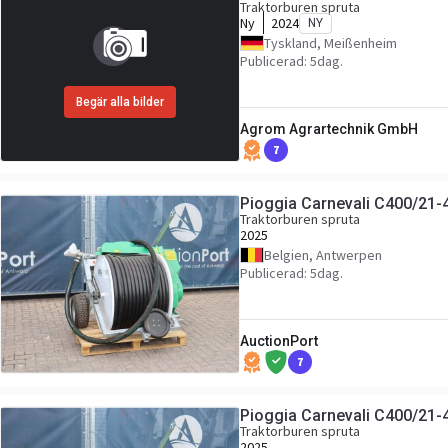
Traktorburen spruta
Ny
2024
NY
Tyskland, Meißenheim
Publicerad: 5dag.
Begär alla bilder
Agrom Agrartechnik GmbH
7
Pioggia Carnevali C400/21-
Traktorburen spruta
2025
Belgien, Antwerpen
Publicerad: 5dag.
AuctionPort
7
Pioggia Carnevali C400/21-
Traktorburen spruta
2025