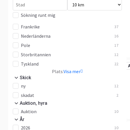
Sökning runt mig
Frankrike
37
Nederländerna
16
Pole
17
Storbritannien
12
Tyskland
22
Plats:
Visa mer
Skick
ny
12
skadat
2
Auktion, hyra
Auktion
10
År
2026
10