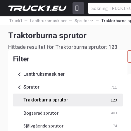
Truck1
Lantbruksmaskiner
Sprutor
Traktorburna s
Traktorburna sprutor
Hittade resultat för Traktorburna sprutor:
123
Filter
Lantbruksmaskiner
Sprutor
711
Traktorburna sprutor
123
Bogserad sprutor
403
Självgående sprutor
74