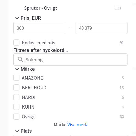
Sprutor - Övrigt
111
Pris, EUR
—
Endast med pris
91
Filtrera efter nyckelord...
Märke
AMAZONE
5
BERTHOUD
13
HARDI
6
KUHN
6
Övrigt
60
Märke:
Visa mer
Plats