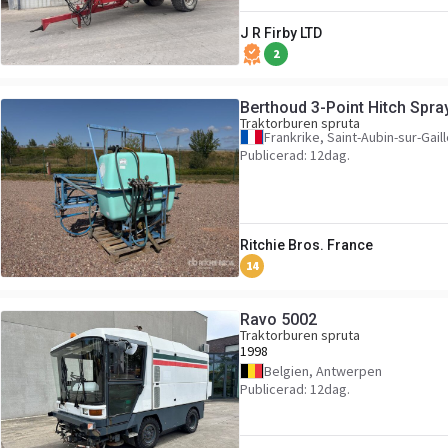
J R Firby LTD
2
Berthoud 3-Point Hitch Spra
Traktorburen spruta
Frankrike, Saint-Aubin-sur-Gail
Publicerad: 12dag.
Ritchie Bros. France
14
Ravo 5002
Traktorburen spruta
1998
Belgien, Antwerpen
Publicerad: 12dag.