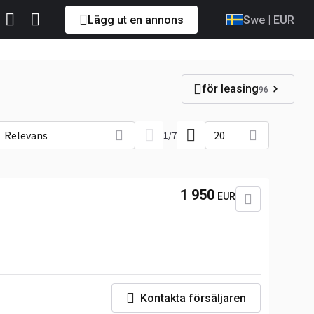
Lägg ut en annons
Swe
| EUR
för leasing
96
Relevans
20
1
/
7
1 950
EUR
Kontakta försäljaren