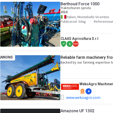
Berthoud Force 1000
Traktorburen spruta
2016
Italien, Montebello Vicentino
Publicerad: 3dag.
Referensnu
CLAAS Agricoltura S.r.l
1
Reliable farm machinery fr
ANNONS
Backed by our farming expertise t
WekoAgro Machiner
4
www.wekoagro.com
Amazone UF 1302