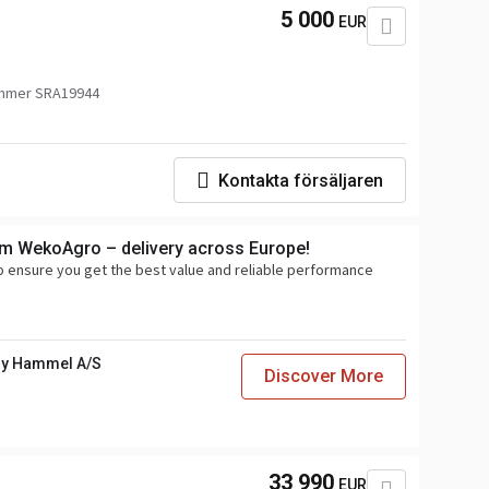
5 000
EUR
mmer SRA19944
Kontakta försäljaren
om WekoAgro – delivery across Europe!
o ensure you get the best value and reliable performance
y Hammel A/S
Discover More
33 990
EUR