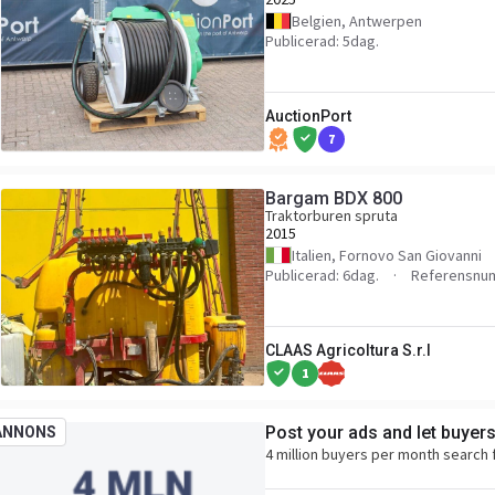
Belgien, Antwerpen
Publicerad: 5dag.
AuctionPort
7
Bargam BDX 800
Traktorburen spruta
2015
Italien, Fornovo San Giovanni
Publicerad: 6dag.
Referensnu
CLAAS Agricoltura S.r.l
1
Post your ads and let buyer
ANNONS
4 million buyers per month search 