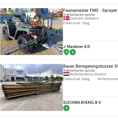
Faunamaster FMS - Sprayer 
Traktorburen spruta
Danmark, Rødekro
Publicerad: 3dag.
J-Maskiner A/S
1
Bauer Beregeningsbuizen 5
Traktorburen spruta
Nederländerna, Boekel
Publicerad: 3dag.
Referensnu
SLECOMA BOEKEL B.V.
1