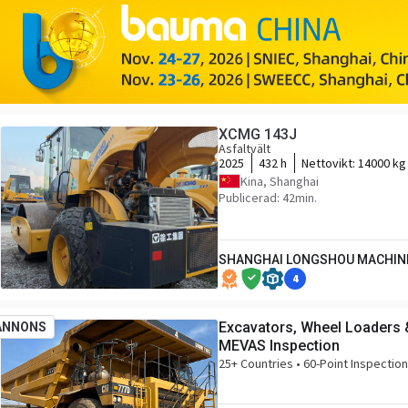
XCMG 143J
Asfaltvält
2025
432 h
Nettovikt:
14000 kg
Kina, Shanghai
Publicerad: 42min.
SHANGHAI LONGSHOU MACHINE
4
Excavators, Wheel Loaders 
ANNONS
MEVAS Inspection
25+ Countries • 60-Point Inspectio