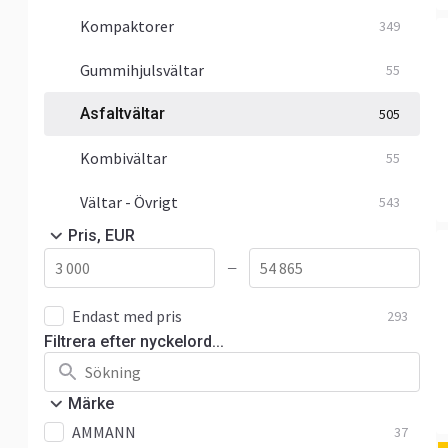
Kompaktorer
349
Gummihjulsvältar
55
Asfaltvältar
505
Kombivältar
55
Vältar - Övrigt
543
Pris, EUR
—
Endast med pris
293
Filtrera efter nyckelord...
Märke
AMMANN
37