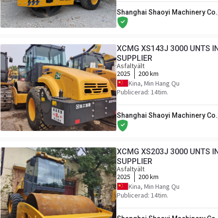
Shanghai Shaoyi Machinery Co.,
XCMG XS143J 3000 UNTS I
SUPPLIER
Asfaltvält
2025
200 km
Kina, Min Hang Qu
Publicerad: 14tim.
Shanghai Shaoyi Machinery Co.,
XCMG XS203J 3000 UNTS I
SUPPLIER
Asfaltvält
2025
200 km
Kina, Min Hang Qu
Publicerad: 14tim.