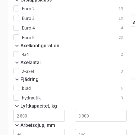
Euro 2
15
Euro 3
10
Euro 4
4
Euro 5
22
Axelkonfiguration
4x4
2
Axelantal
2-axel
3
Fjädring
blad
6
hydraulik
3
Lyftkapacitet, kg
—
Arbetsdjup, mm