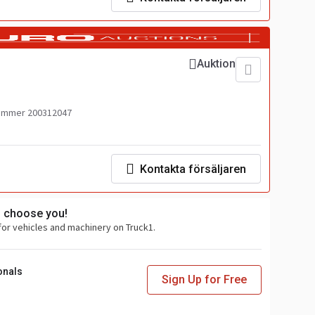
Auktion
ummer 200312047
Kontakta försäljaren
s choose you!
for vehicles and machinery on Truck1.
onals
Sign Up for Free