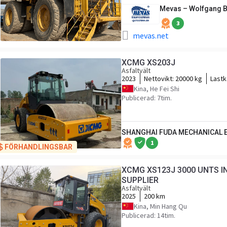
Mevas – Wolfgang 
3
mevas.net
XCMG XS203J
Asfaltvält
2023
Nettovikt:
20000 kg
Lastk
Kina, He Fei Shi
Publicerad: 7tim.
SHANGHAI FUDA MECHANICAL E
1
FÖRHANDLINGSBAR
XCMG XS123J 3000 UNTS I
SUPPLIER
Asfaltvält
2025
200 km
Kina, Min Hang Qu
Publicerad: 14tim.