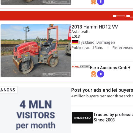
8
2013 Hamm HD12 VV
Asfaltvält
2013
Tyskland, Dormagen
Publicerad: 16tim.
Referensn
Euro Auctions GmbH
8
Post your ads and let buyer
ANNONS
4 million buyers per month search 
Trusted by professi
Since 2003