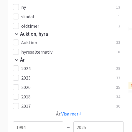
ny
13
skadat
1
oldtimer
3
Auktion, hyra
Auktion
33
hyresalternativ
8
År
2024
29
2023
33
2020
25
2018
34
2017
30
År:
Visa mer
—