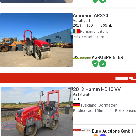
Ammann ARX23
Asfaltvält
2013
800 h
306 hk
Rumänien, Borș
Publicerad: 15tim.
AGROSPRINTER
2
2013 Hamm HD10 VV
Asfaltvält
2013
Tyskland, Dormagen
Publicerad: 16tim.
Referensn
Euro Auctions GmbH