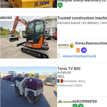
Shanghai Shaoyi Machinery Co.,
Trusted construction machin
ANNONS
Germany-based • EU delivery • Veri
Simex Baumaschin
10
www.simexbauma.de
Terex TV 800
Asfaltvält
2012
Rumänien, Borș
Publicerad: 15tim.
AGROSPRINTER
2