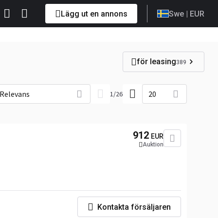
Lägg ut en annons
Swe
| EUR
för leasing
389
Relevans
20
1
/
26
912
EUR
Auktion
Kontakta försäljaren