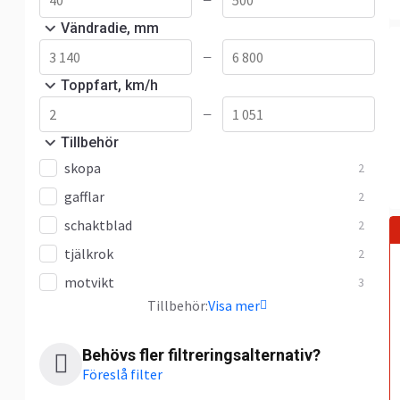
—
Vändradie, mm
—
Toppfart, km/h
—
Tillbehör
skopa
2
gafflar
2
schaktblad
2
tjälkrok
2
motvikt
3
Tillbehör:
Visa mer
Behövs fler filtreringsalternativ?
Föreslå filter