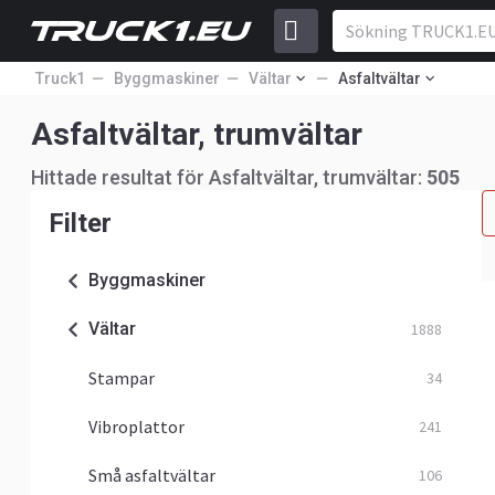
Truck1
Byggmaskiner
Vältar
Asfaltvältar
Asfaltvältar, trumvältar
Hittade resultat för Asfaltvältar, trumvältar:
505
Filter
Byggmaskiner
Vältar
1888
Stampar
34
Vibroplattor
241
Små asfaltvältar
106