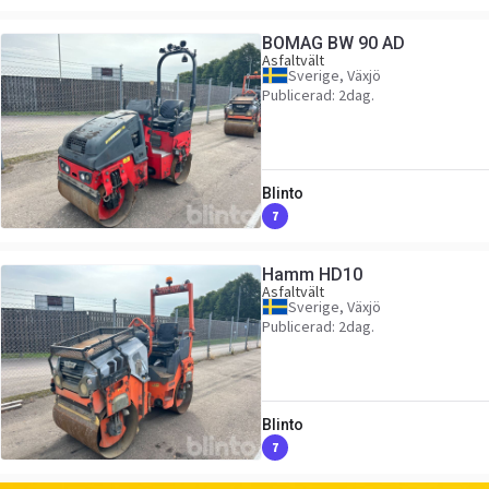
BOMAG BW 90 AD
Asfaltvält
Sverige, Växjö
Publicerad: 2dag.
Blinto
7
Hamm HD10
Asfaltvält
Sverige, Växjö
Publicerad: 2dag.
Blinto
7