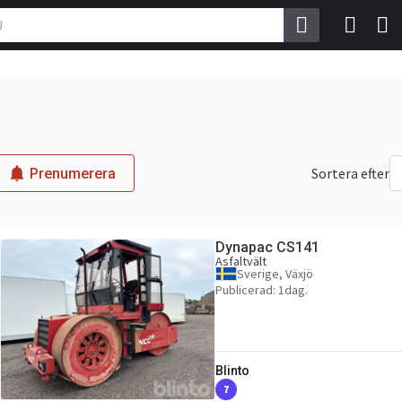
Sortera efter
Prenumerera
Dynapac CS141
Asfaltvält
Sverige, Växjö
Publicerad: 1dag.
Blinto
7