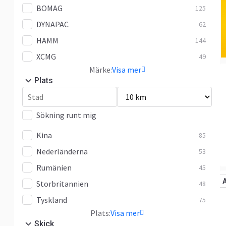
BOMAG
125
DYNAPAC
62
HAMM
144
XCMG
49
Märke:
Visa mer
Plats
Sökning runt mig
Kina
85
Nederländerna
53
Rumänien
45
Storbritannien
48
Tyskland
75
Plats:
Visa mer
Skick