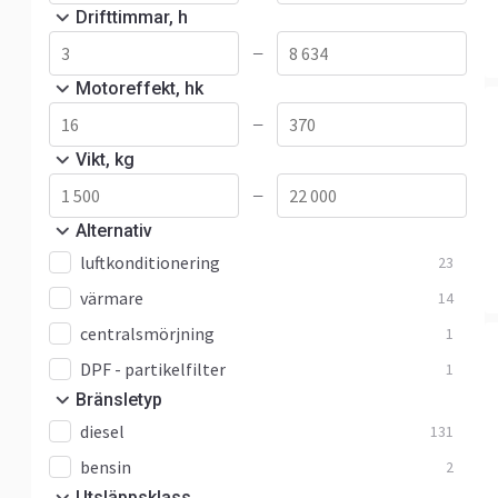
Drifttimmar, h
—
Motoreffekt, hk
—
Vikt, kg
—
Alternativ
luftkonditionering
23
värmare
14
centralsmörjning
1
DPF - partikelfilter
1
Bränsletyp
diesel
131
bensin
2
Utsläppsklass