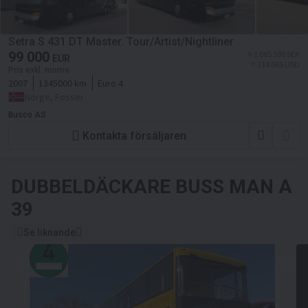
Setra S 431 DT Master. Tour/Artist/Nightliner
99 000
≈ 1 085 386 SEK
EUR
≈ 114 065 USD
Pris exkl. moms
2007
1345000 km
Euro 4
Norge, Fosser
Busco AS
Kontakta försäljaren
DUBBELDÄCKARE BUSS
MAN A
39
Se liknande