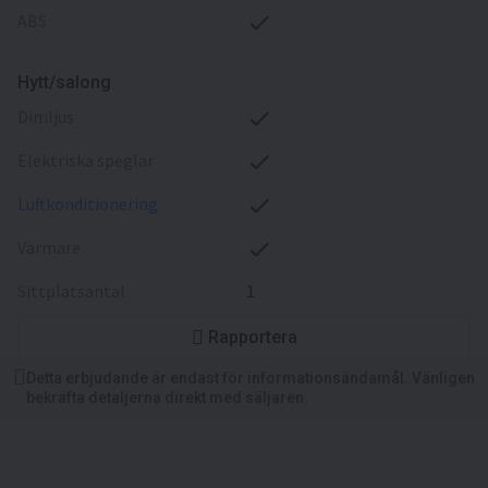
ABS
Hytt/salong
dimljus
elektriska speglar
luftkonditionering
värmare
sittplatsantal
1
Rapportera
Detta erbjudande är endast för informationsändamål. Vänligen
bekräfta detaljerna direkt med säljaren.