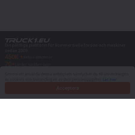
Din pålitliga plattform för kommersiella fordon och maskiner
sedan 2003
450K +
Aktiva annonser
70+
Länder världen över
36
Språk som stöds
Genom att använda denna webbplats samtycker du till användningen
av cookies och behandlingen av dina personuppgifter.
Läs mer
4.7/5
Trustpilot
Acceptera
För försäljare
Marknadsföringstjänster
Priser på sidans betalda tjänster
Support