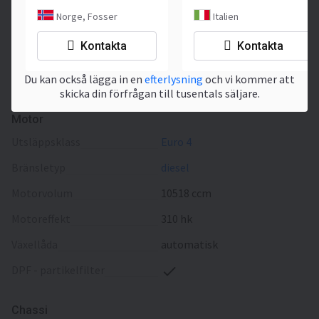
Färg
gul
Norge, Fosser
Italien
Ort
Tyskland
, Rudolf-Diesel-
Kontakta
Kontakta
Str. 7, DE-95369
Untersteinach bei Kulmbach,
Du kan också lägga in en
efterlysning
och vi kommer att
Germany
skicka din förfrågan till tusentals säljare.
Motor
utsläppsklass
Euro 4
bränsletyp
diesel
motorvolum
10518 ccm
motoreffekt
310 hk
växellåda
automatisk
DPF - partikelfilter
Chassi