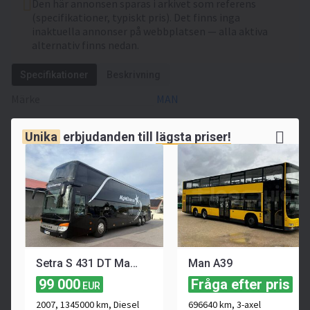
Den här annonsen sparas i arkivet som referens
(specifikationer, typiskt pris). Det finns inga
inaktuella annonser på webbplatsen — alla aktiva
alternativ finns nedan.
Specifikationer
Beskrivning
Märke
MAN
Model
Lion's City A39
Unika
erbjudanden till
lägsta priser!
Referensnummer
11405
Tillverkningsår
2007
Körsträcka
910762 km
Första registreringsdatum
16.07.2007
Längd
13,07 m
Setra S 431 DT Master. Tour/Artist/Nightliner
Man A39
Bredd
4059 mm
99 000
Fråga efter pris
EUR
Höjd
2,55 m
2007, 1345000 km, Diesel
696640 km, 3-axel